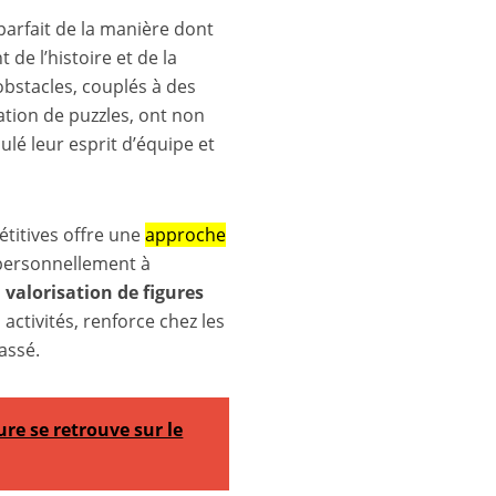
arfait de la manière dont
de l’histoire et de la
obstacles, couplés à des
ation de puzzles, ont non
lé leur esprit d’équipe et
étitives offre une
approche
 personnellement à
 valorisation de figures
ctivités, renforce chez les
assé.
ure se retrouve sur le