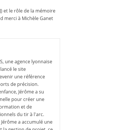
) et le rôle de la mémoire
nd merci à Michèle Ganet
IS, une agence lyonnaise
lancé le site
devenir une référence
ports de précision.
 enfance, Jérôme a su
nnelle pour créer une
formation et de
nels du tir à l'arc.
S, Jérôme a accumulé une
t la gestion de projet, ce