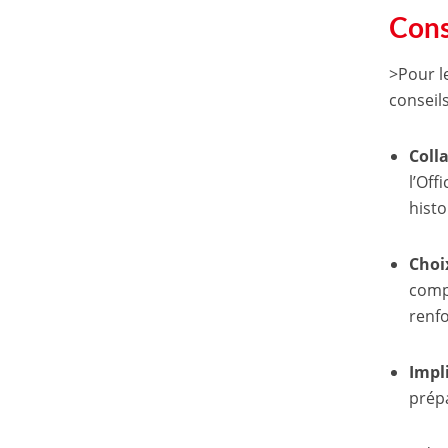
Cons
>Pour l
conseils
Coll
l’Off
histo
Choi
compé
renfo
Impl
prép