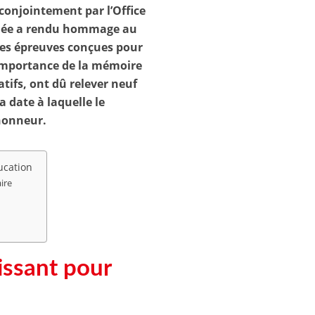
onjointement par l’Office
urnée a rendu hommage au
es épreuves conçues pour
l’importance de la mémoire
atifs, ont dû relever neuf
a date à laquelle le
honneur.
ucation
ire
issant pour