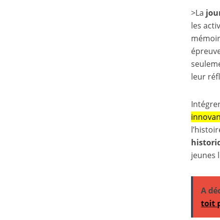
>La
jou
les act
mémoire
épreuve
seuleme
leur réf
Intégre
innovan
l’histo
histori
jeunes 
A dé
toit