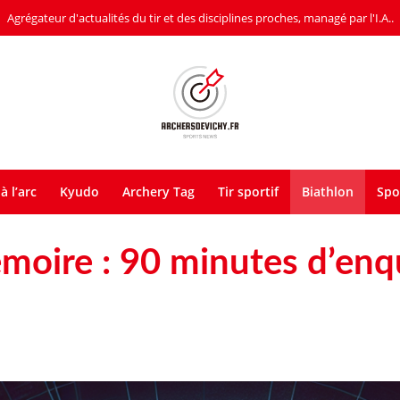
Agrégateur d'actualités du tir et des disciplines proches, managé par l'I.A..
à l’arc
Kyudo
Archery Tag
Tir sportif
Biathlon
Spo
moire : 90 minutes d’enqu