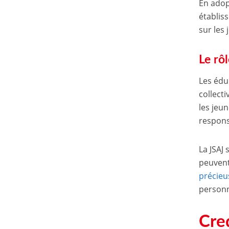
En adop
établis
sur les 
Le rô
Les édu
collect
les jeu
respons
La JSAJ 
peuvent
précieu
personn
Cre