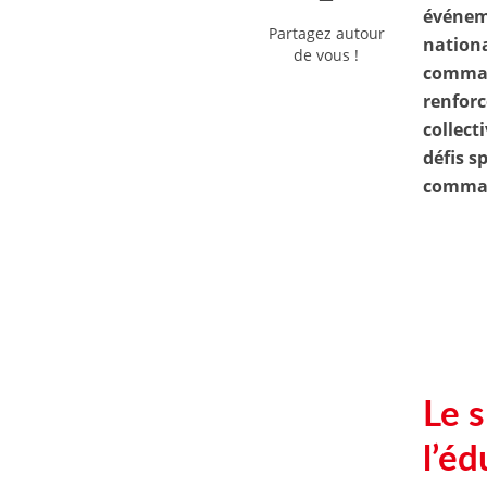
événeme
Partagez autour
nationa
de vous !
comman
renforc
collect
défis s
command
Le 
l’é