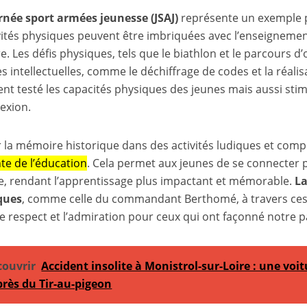
rnée sport armées jeunesse (JSAJ)
représente un exemple p
ivités physiques peuvent être imbriquées avec l’enseignement 
. Les défis physiques, tels que le biathlon et le parcours d’
s intellectuelles, comme le déchiffrage de codes et la réalis
nt testé les capacités physiques des jeunes mais aussi stimu
lexion.
r la mémoire historique dans des activités ludiques et comp
te de l’éducation
. Cela permet aux jeunes de se connecter
ire, rendant l’apprentissage plus impactant et mémorable.
La
ques
, comme celle du commandant Berthomé, à travers ces a
le respect et l’admiration pour ceux qui ont façonné notre p
couvrir
Accident insolite à Monistrol-sur-Loire : une voit
 près du Tir-au-pigeon