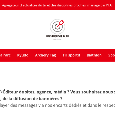
Agrégateur d'actualités du tir et des disciplines proches, managé par l'I.A..
à l’arc
Kyudo
Archery Tag
Tir sportif
Biathlon
Spo
">
Éditeur de sites, agence, média ? Vous souhaitez nous s
 de la diffusion de bannières ?
ayer des messages via nos encarts dédiés et dans le respec