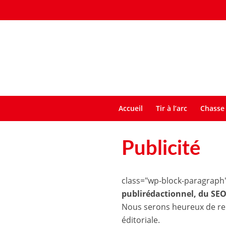
Accueil
Tir à l’arc
Chasse 
Publicité
class="wp-block-paragraph
publirédactionnel, du SEO,
Nous serons heureux de rel
éditoriale.