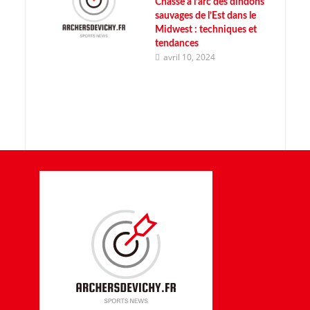
Chasse à l’arc des dindons
sauvages de l’Est dans le
Midwest : techniques et
tendances
avril 10, 2024