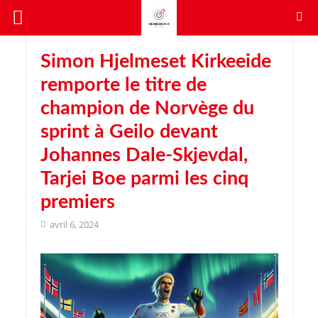
Simon Hjelmeset Kirkeeide
remporte le titre de
champion de Norvège du
sprint à Geilo devant
Johannes Dale-Skjevdal,
Tarjei Boe parmi les cinq
premiers
avril 6, 2024