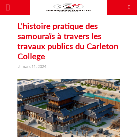
L’histoire pratique des
samouraïs à travers les
travaux publics du Carleton
College
mars 11, 2024