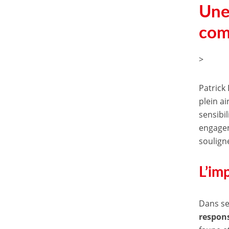
Une 
com
>
Patrick
plein a
sensibi
engage
soulign
L’im
Dans se
respon