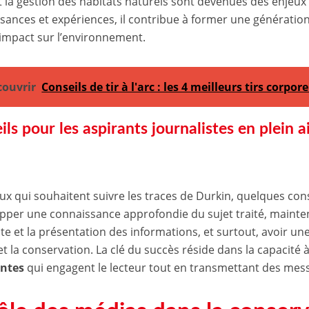
t la gestion des habitats naturels sont devenues des enjeux
sances et expériences, il contribue à former une génératio
 impact sur l’environnement.
couvrir
Conseils de tir à l'arc : les 4 meilleurs tirs corpor
ils pour les aspirants journalistes en plein a
ux qui souhaitent suivre les traces de Durkin, quelques con
opper une connaissance approfondie du sujet traité, mainte
cte et la présentation des informations, et surtout, avoir un
et la conservation. La clé du succès réside dans la capacité 
antes
qui engagent le lecteur tout en transmettant des mes