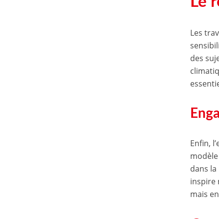
Le 
Les tra
sensibil
des suj
climati
essenti
Enga
Enfin, 
modèle 
dans la
inspire
mais en