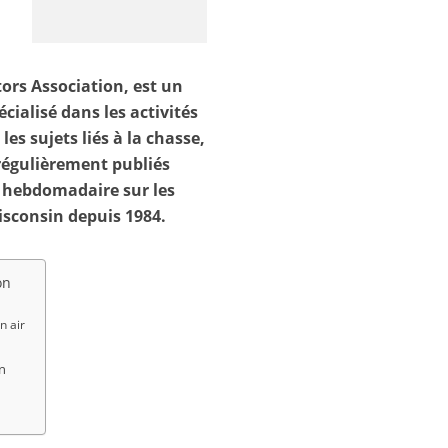
ors Association, est un
cialisé dans les activités
es sujets liés à la chasse,
 régulièrement publiés
e hebdomadaire sur les
Wisconsin depuis 1984.
on
n air
on