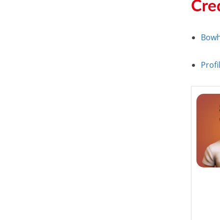
Cre
Bowh
Profi