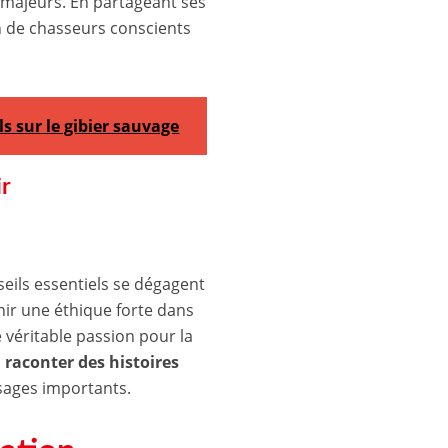
 majeurs. En partageant ses
n de chasseurs conscients
els sur le gibier sauvage
ir
seils essentiels se dégagent
nir une éthique forte dans
e véritable passion pour la
à
raconter des histoires
sages importants.