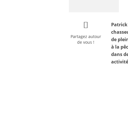
Patrick
chasseu
Partagez autour
de plei
de vous !
à la pê
dans de
activit