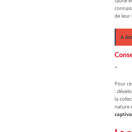
faune e
connais
de leur
A dé
Conse
>
Pour ce
: dével
la colle
nature 
captiv