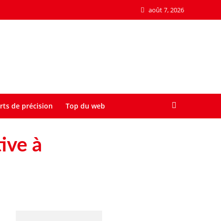
août 7, 2026
rts de précision
Top du web
ive à