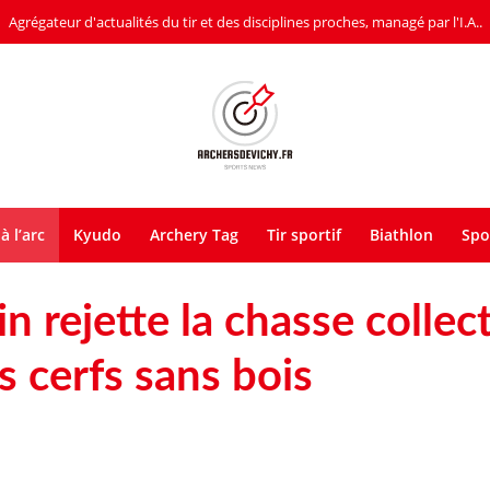
Agrégateur d'actualités du tir et des disciplines proches, managé par l'I.A..
à l’arc
Kyudo
Archery Tag
Tir sportif
Biathlon
Spo
 rejette la chasse collect
es cerfs sans bois