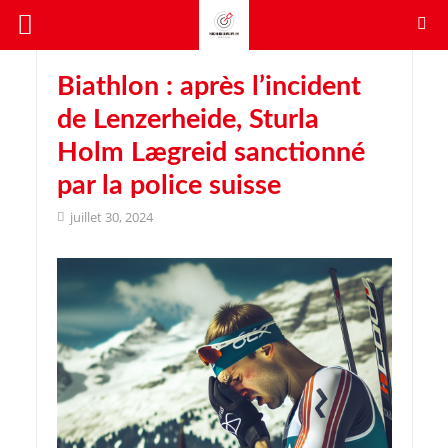
Biathlon : après l’incident
de Lenzerheide, Sturla
Holm Lægreid sanctionné
par la police suisse
juillet 30, 2024