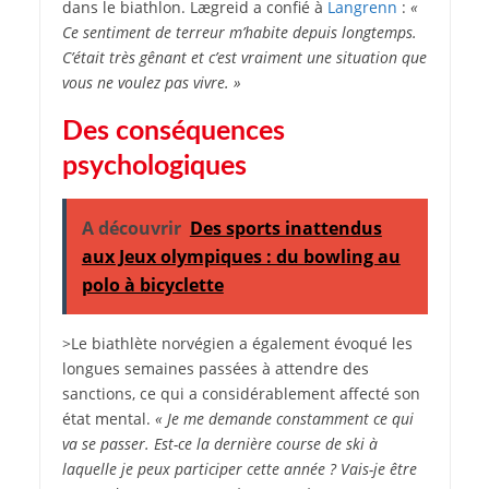
dans le biathlon. Lægreid a confié à
Langrenn
:
«
Ce sentiment de terreur m’habite depuis longtemps.
C’était très gênant et c’est vraiment une situation que
vous ne voulez pas vivre. »
Des conséquences
psychologiques
A découvrir
Des sports inattendus
aux Jeux olympiques : du bowling au
polo à bicyclette
>Le biathlète norvégien a également évoqué les
longues semaines passées à attendre des
sanctions, ce qui a considérablement affecté son
état mental.
« Je me demande constamment ce qui
va se passer. Est-ce la dernière course de ski à
laquelle je peux participer cette année ? Vais-je être