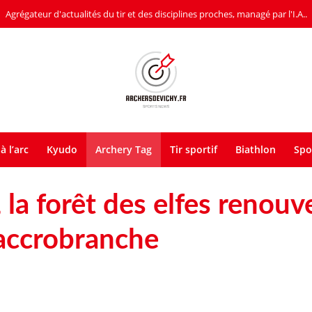
Agrégateur d'actualités du tir et des disciplines proches, managé par l'I.A..
à l’arc
Kyudo
Archery Tag
Tir sportif
Biathlon
Spo
la forêt des elfes renouve
’accrobranche