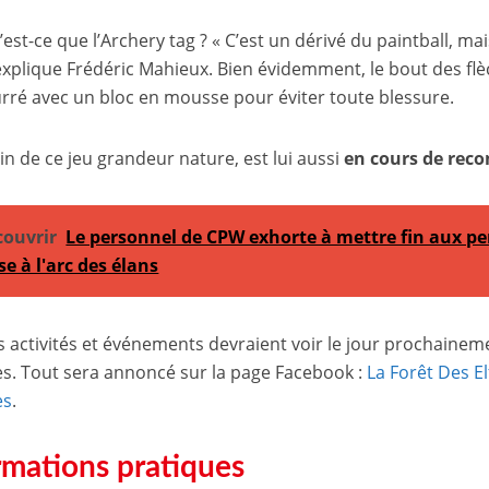
est-ce que l’Archery tag ? « C’est un dérivé du paintball, ma
 explique Frédéric Mahieux. Bien évidemment, le bout des flè
ré avec un bloc en mousse pour éviter toute blessure.
ain de ce jeu grandeur nature, est lui aussi
en cours de reco
couvrir
Le personnel de CPW exhorte à mettre fin aux per
e à l'arc des élans
s activités et événements devraient voir le jour prochainem
s. Tout sera annoncé sur la page Facebook :
La Forêt Des El
es
.
rmations pratiques