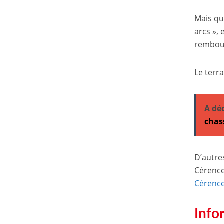
Mais qu’
arcs »,
rembour
Le terr
A dé
chass
D’autre
Cérence
Cérenc
Info