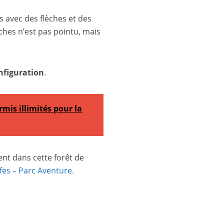
is avec des flèches et des
ches n’est pas pointu, mais
nfiguration
.
mis illimités pour la
ent dans cette forêt de
fes – Parc Aventure.