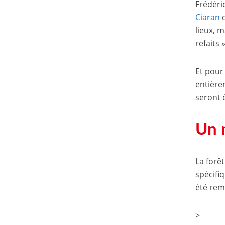
Frédéri
Ciaran
q
lieux, m
refaits 
Et pour 
entière
seront 
Un 
La forêt
spécifiq
été remi
>