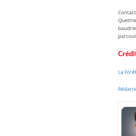
Contact 
Quettrev
baudrier
parcours
Crédi
La Forê
Rédact