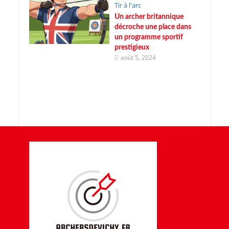
Tir à l'arc
Un archer britannique
décroche une place dans
un programme sportif
prestigieux
août 5, 2024