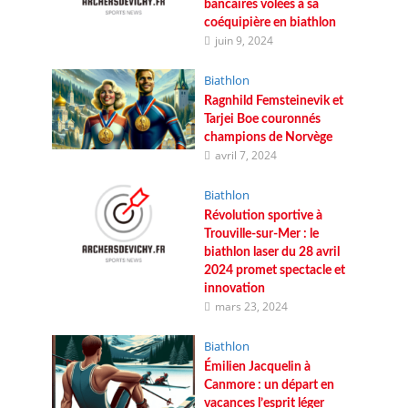
bancaires volées à sa
coéquipière en biathlon
juin 9, 2024
Biathlon
Ragnhild Femsteinevik et
Tarjei Boe couronnés
champions de Norvège
avril 7, 2024
Biathlon
Révolution sportive à
Trouville-sur-Mer : le
biathlon laser du 28 avril
2024 promet spectacle et
innovation
mars 23, 2024
Biathlon
Émilien Jacquelin à
Canmore : un départ en
vacances l’esprit léger