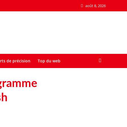
août 8, 2026
rts de précision
Top du web
rogramme
sh