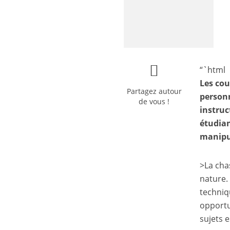
“`html
Les cou
Partagez autour
personn
de vous !
instruc
étudian
manipu
>La cha
nature. 
techniq
opportu
sujets e