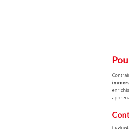
Pour
Contrai
immers
enrichi
apprena
Cont
La duré