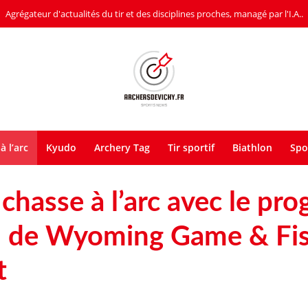
Agrégateur d'actualités du tir et des disciplines proches, managé par l'I.A..
à l’arc
Kyudo
Archery Tag
Tir sportif
Biathlon
Spo
a chasse à l’arc avec le p
n de Wyoming Game & Fi
t