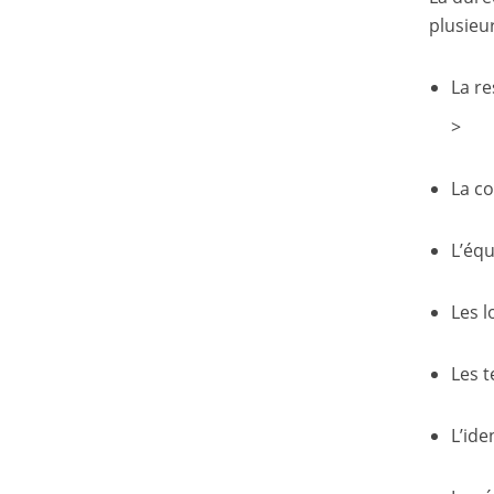
plusieu
La re
>
La co
L’équ
Les l
Les t
L’ide