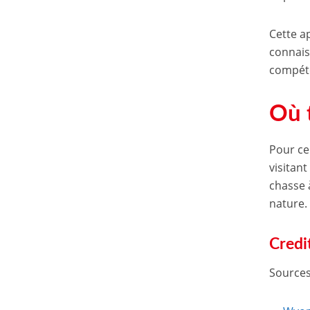
Cette a
connais
compéte
Où 
Pour ce
visitan
chasse 
nature.
Credi
Sources 