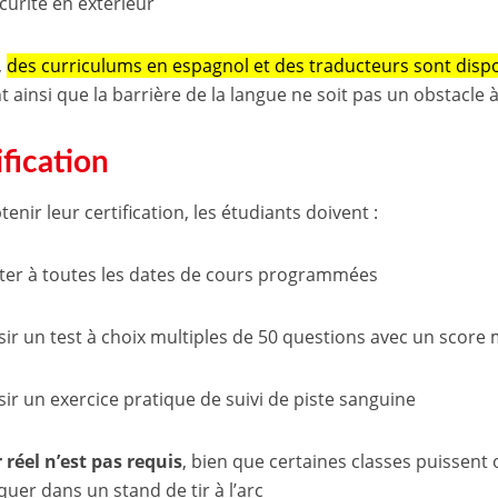
curité en extérieur
,
des curriculums en espagnol et des traducteurs sont dis
t ainsi que la barrière de la langue ne soit pas un obstacle à
ification
enir leur certification, les étudiants doivent :
ster à toutes les dates de cours programmées
sir un test à choix multiples de 50 questions avec un scor
ir un exercice pratique de suivi de piste sanguine
r réel n’est pas requis
, bien que certaines classes puissent of
quer dans un stand de tir à l’arc