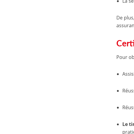
La sé
De plus
assuran
Cert
Pour obt
Assi
Réus
Réuss
Le ti
prati