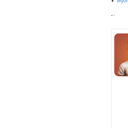
Wyom
“`