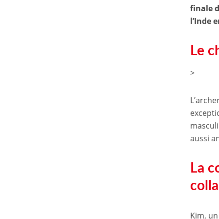
finale 
l’Inde 
Le c
>
L’arche
excepti
masculi
aussi a
La c
coll
Kim, un