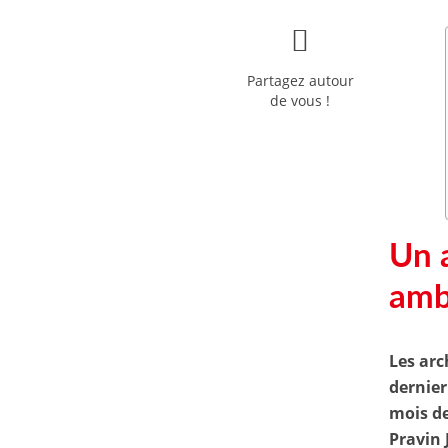
Partagez autour
de vous !
Un a
amb
Les arc
dernier
mois d
Pravin 