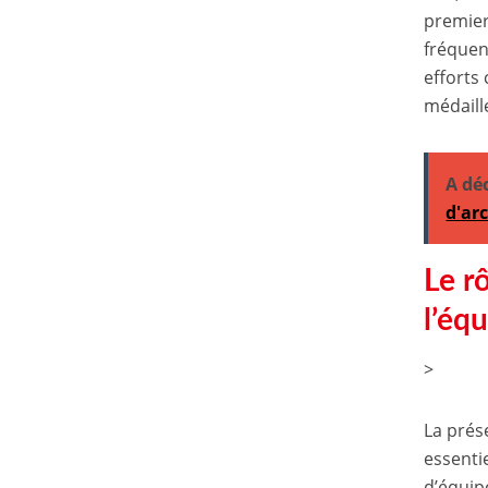
premier
fréquen
efforts
médaill
A dé
d'ar
Le r
l’éq
>
La prés
essenti
d’équipe