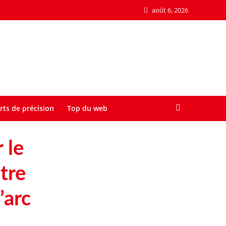
août 6, 2026
rts de précision
Top du web
 le
tre
’arc