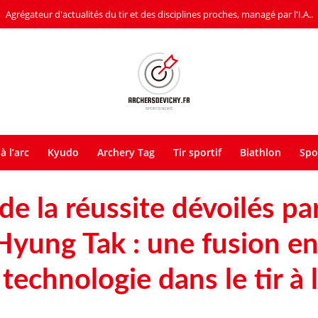
Agrégateur d'actualités du tir et des disciplines proches, managé par l'I.A..
à l’arc
Kyudo
Archery Tag
Tir sportif
Biathlon
Spo
de la réussite dévoilés par
yung Tak : une fusion en
 technologie dans le tir à l