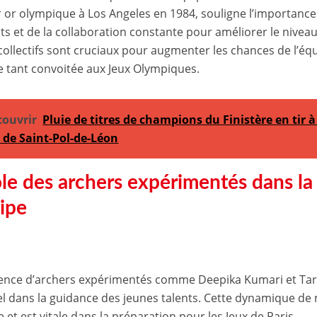
 or olympique à Los Angeles en 1984, souligne l’importanc
ts et de la collaboration constante pour améliorer le nivea
 collectifs sont cruciaux pour augmenter les chances de l’é
e tant convoitée aux Jeux Olympiques.
couvrir
Pluie de titres de champions du Finistère en tir 
c de Saint-Pol-de-Léon
ôle des archers expérimentés dans la
uipe
ence d’archers expérimentés comme Deepika Kumari et Tar
el dans la guidance des jeunes talents. Cette dynamique de 
 et est vitale dans la préparation pour les Jeux de Paris.