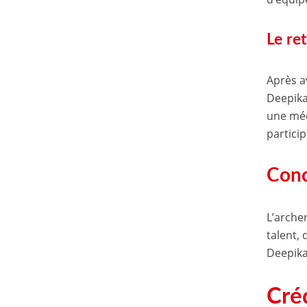
Le re
Après a
Deepika
une méda
particip
Conc
L’arche
talent,
Deepika
Cré