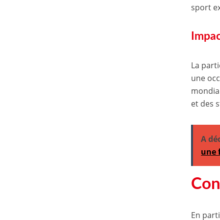
sport e
Impac
La part
une occ
mondial
et des 
A dé
une 
Con
En part