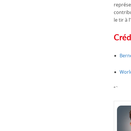
représe
contrib
le tir à
Créd
Bern
Worl
“`