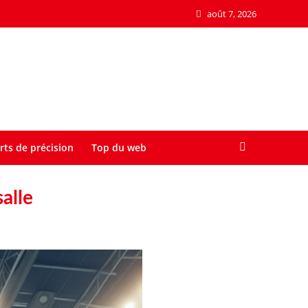
août 7, 2026
rts de précision
Top du web
salle