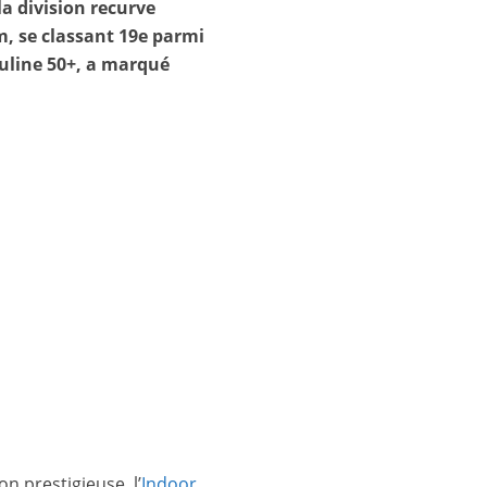
la division recurve
, se classant 19e parmi
culine 50+, a marqué
 prestigieuse, l’
Indoor