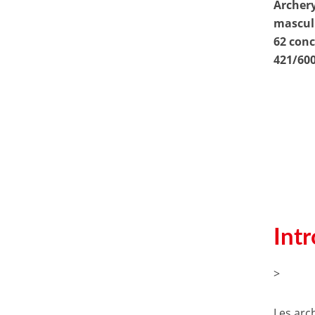
Archery
masculi
62 conc
421/600
Int
>
Les arc