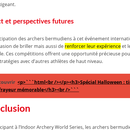
xigeant.
t et perspectives futures
icipation des archers bermudiens à cet événement internat
asion de briller mais aussi de
renforcer leur expérience
et l
e. Ces compétitions offrent une opportunité précieuse po
stratégies avec d’autres athlètes de haut niveau.
couvrir
<p>```html<br /></p><h3>Spécial Halloween : tir 
frayeur mémorable</h3><br />```
clusion
icipant à l’Indoor Archery World Series, les archers bermu