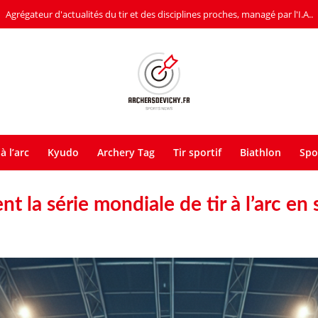
Agrégateur d'actualités du tir et des disciplines proches, managé par l'I.A..
à l’arc
Kyudo
Archery Tag
Tir sportif
Biathlon
Spo
nt la série mondiale de tir à l’arc en 