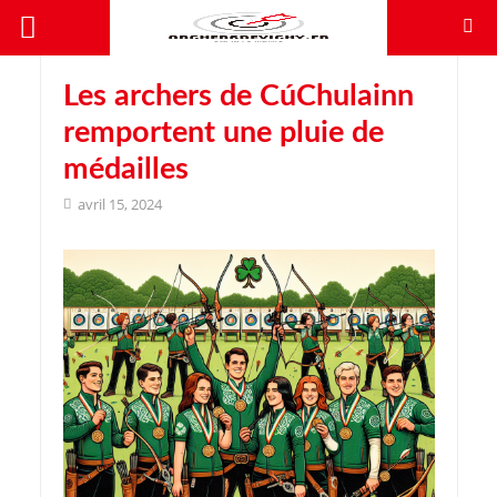
Les archers de CúChulainn
remportent une pluie de
médailles
avril 15, 2024