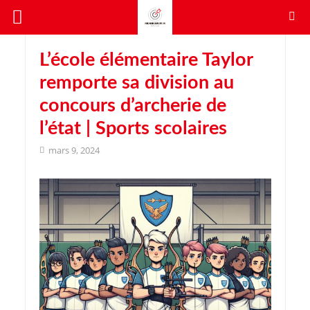
L’école élémentaire Taylor
remporte sa division au
concours d’archerie de
l’état | Sports scolaires
mars 9, 2024