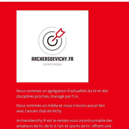
Nous sommes un agrégateur d'actualités du tir et des
disciplines proches, managé par l'I.A..
Nous sommes un média et nous n'avons aucun lien
avec l'ancien club de Vichy.
Archersdevichy.fr est le rendez-vous incontournable des
amateurs de tir, de tir à l'arc et sports de tir, offrant une