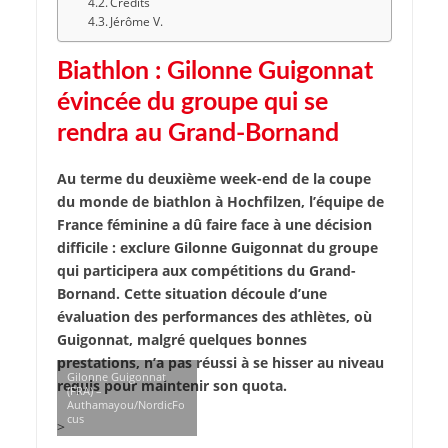
Credits
Jérôme V.
Biathlon : Gilonne Guigonnat
évincée du groupe qui se
rendra au Grand-Bornand
Au terme du deuxième week-end de la coupe
du monde de biathlon à Hochfilzen, l’équipe de
France féminine a dû faire face à une décision
difficile : exclure Gilonne Guigonnat du groupe
qui participera aux compétitions du Grand-
Bornand. Cette situation découle d’une
évaluation des performances des athlètes, où
Guigonnat, malgré quelques bonnes
prestations, n’a pas réussi à se hisser au niveau
Gilonne Guigonnat
requis pour maintenir son quota.
(FRA) –
Authamayou/NordicFo
cus
>