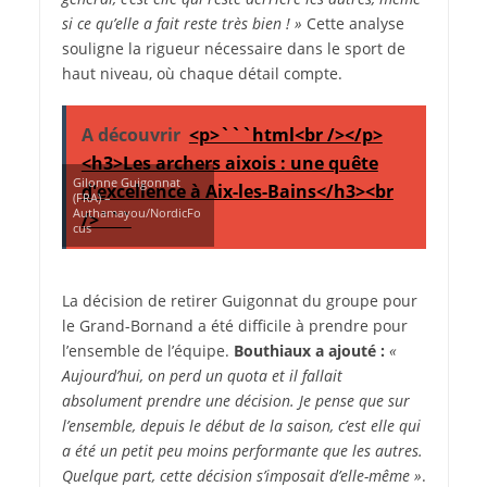
si ce qu’elle a fait reste très bien ! »
Cette analyse
souligne la rigueur nécessaire dans le sport de
haut niveau, où chaque détail compte.
A découvrir
<p>```html<br /></p>
<h3>Les archers aixois : une quête
Gilonne Guigonnat
d'excellence à Aix-les-Bains</h3><br
(FRA) –
Authamayou/NordicFo
/>```
cus
La décision de retirer Guigonnat du groupe pour
le Grand-Bornand a été difficile à prendre pour
l’ensemble de l’équipe.
Bouthiaux a ajouté :
«
Aujourd’hui, on perd un quota et il fallait
absolument prendre une décision. Je pense que sur
l’ensemble, depuis le début de la saison, c’est elle qui
a été un petit peu moins performante que les autres.
Quelque part, cette décision s’imposait d’elle-même »
.