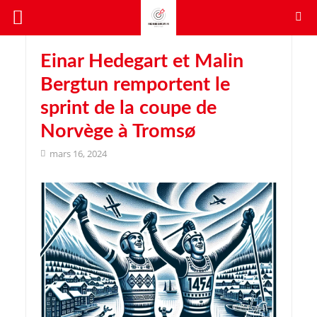
Einar Hedegart et Malin
Bergtun remportent le
sprint de la coupe de
Norvège à Tromsø
mars 16, 2024