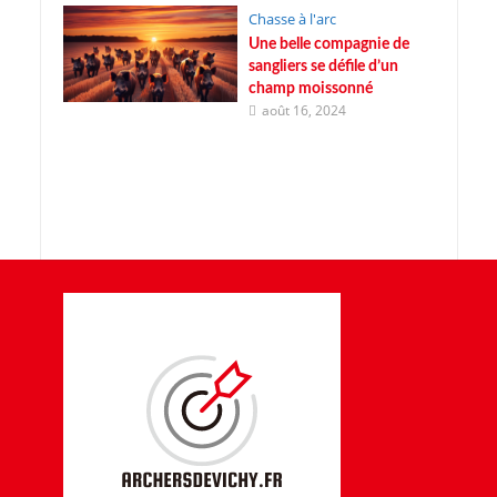
Chasse à l'arc
Une belle compagnie de
sangliers se défile d’un
champ moissonné
août 16, 2024