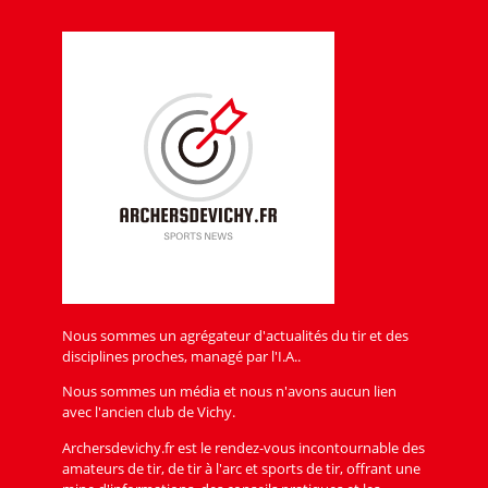
Nous sommes un agrégateur d'actualités du tir et des
disciplines proches, managé par l'I.A..
Nous sommes un média et nous n'avons aucun lien
avec l'ancien club de Vichy.
Archersdevichy.fr est le rendez-vous incontournable des
amateurs de tir, de tir à l'arc et sports de tir, offrant une