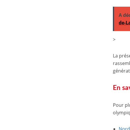
A dé
de-L
>
La prés
rassemb
générat
En sa
Pour pl
olympiqu
Nord