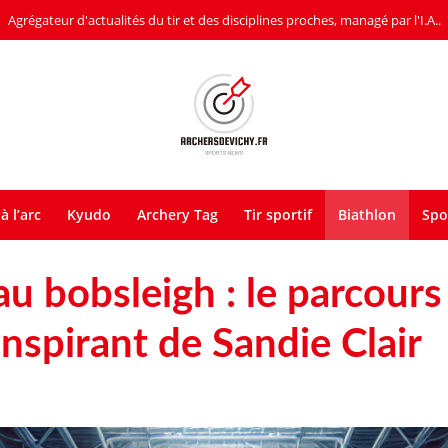
Agrégateur d'actualités du tir et des disciplines proches, managé par l'I.A..
à l’arc
Kyudo
Archery Tag
Tir sportif
Biathlon
Spo
au bobsleigh : le parcours
nspirant de Sandie Clair