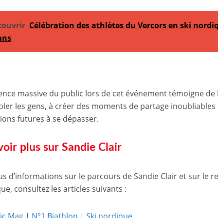
couvrir
Célébration des athlètes du Vercors en ski nordiq
ans
ence massive du public lors de cet événement témoigne de l
ler les gens, à créer des moments de partage inoubliables 
ions futures à se dépasser.
voir plus sur Sandie Clair
us d’informations sur le parcours de Sandie Clair et sur le r
e, consultez les articles suivants :
ic Mag | N°1 Biathlon | Ski nordique