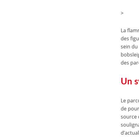
>
La flam
des fig
sein du
bobsleig
des par
Un s
Le parc
de pour
source 
soulign
d’actual