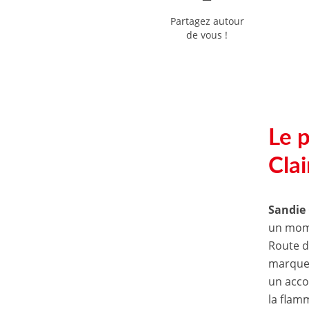
Partagez autour
de vous !
Le 
Cla
Sandie 
un mome
Route d
marque
un acco
la flam