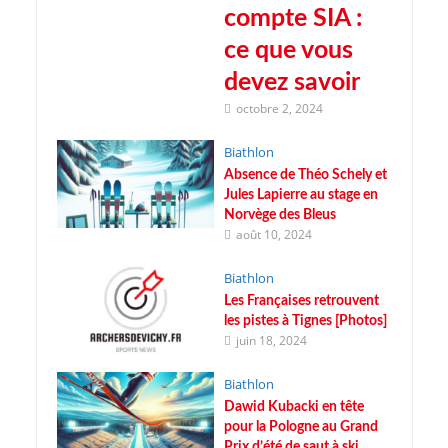
compte SIA :
ce que vous
devez savoir
octobre 2, 2024
Biathlon
Absence de Théo Schely et
Jules Lapierre au stage en
Norvège des Bleus
août 10, 2024
Biathlon
Les Françaises retrouvent
les pistes à Tignes [Photos]
juin 18, 2024
Biathlon
Dawid Kubacki en tête
pour la Pologne au Grand
Prix d’été de saut à ski