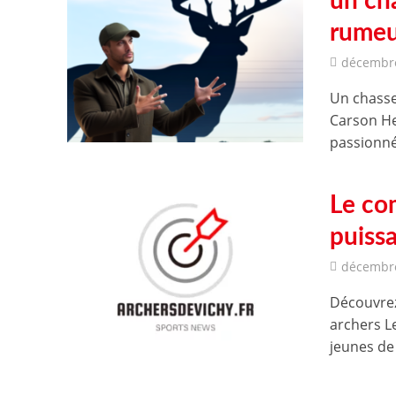
un ch
rumeu
décembre
Un chasse
Carson He
passionné
Le co
puiss
décembre
Découvrez
archers 
jeunes de 