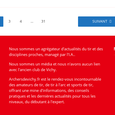
3
4
…
31
SUIVANT
Nous sommes un agrégateur d'actualités du tir et des
disciplines proches, managé par l'I.A..
Nous sommes un média et nous n'avons aucun lien
avec l'ancien club de Vichy.
Archersdevichy.fr est le rendez-vous incontournable
des amateurs de tir, de tir à l'arc et sports de tir,
offrant une mine d'informations, des conseils
pratiques et les dernières actualités pour tous les
niveaux, du débutant à l'expert.