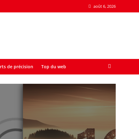
août 6, 2026
rts de précision
Top du web