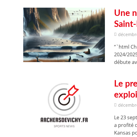
Une n
Saint
décembre
“`html Ch
2024/2025
débute av
Le pre
explo
décembre
Le 23 sep
a profité
Kansas po