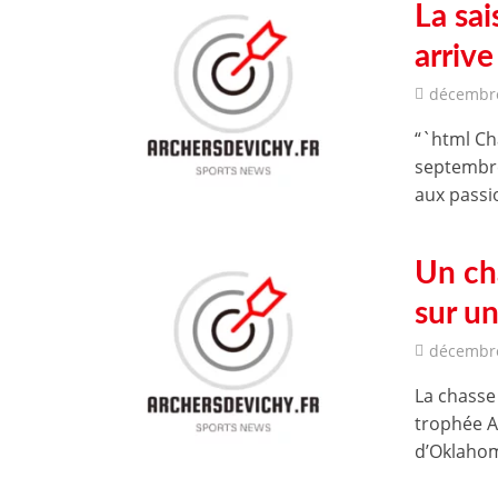
La sai
arrive
décembre
“`html Cha
septembre,
aux passi
Un ch
sur u
décembre
La chasse 
trophée Av
d’Oklahom