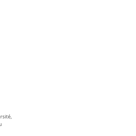
rsité,
u