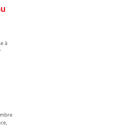
au
se à
r
cembre
nce,