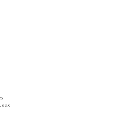
es
t aux