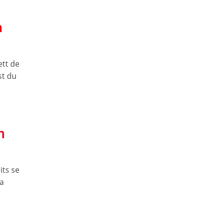
n
ett de
st du
n
its se
 a