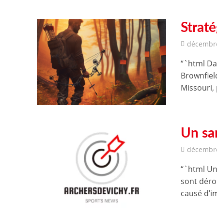
Straté
décembre
“`html Da
Brownfiel
Missouri, 
Un sa
décembre
“`html Un
sont déro
causé d’i