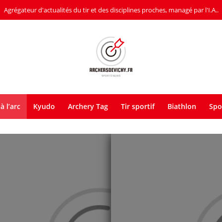
Agrégateur d'actualités du tir et des disciplines proches, managé par l'I.A..
à l’arc
Kyudo
Archery Tag
Tir sportif
Biathlon
Spo