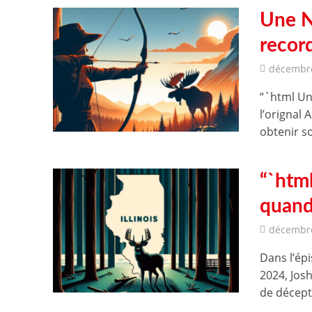
Une N
record
décembre
“`html Un
l’orignal
obtenir so
“`html
quand 
décembre
Dans l’ép
2024, Josh
de décept