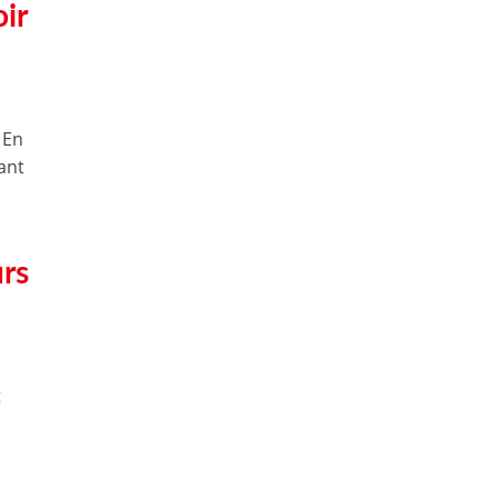
oir
 En
rant
rs
t