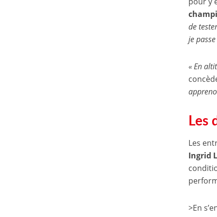
pour y 
champi
de teste
je passe 
« En alti
concède
apprenon
Les 
Les ent
Ingrid
conditio
perform
>En s’e