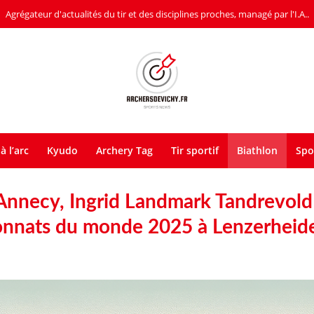
Agrégateur d'actualités du tir et des disciplines proches, managé par l'I.A..
à l’arc
Kyudo
Archery Tag
Tir sportif
Biathlon
Spo
 Annecy, Ingrid Landmark Tandrevold
onnats du monde 2025 à Lenzerheid