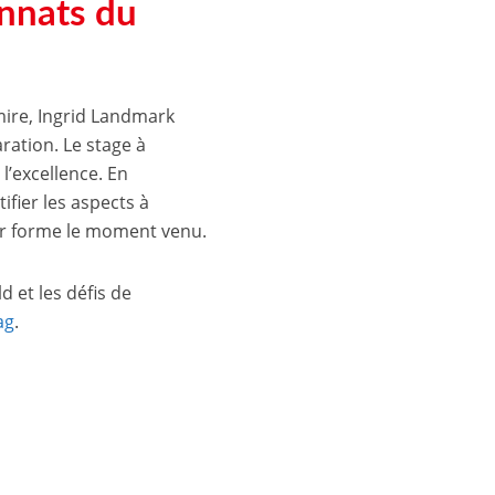
onnats du
mire, Ingrid Landmark
ation. Le stage à
l’excellence. En
ifier les aspects à
eur forme le moment venu.
d et les défis de
ag
.