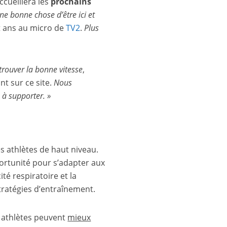
accueillera les
prochains
une bonne chose d’être ici et
pt ans au micro de
TV2
.
Plus
e trouver la bonne vitesse
,
nt sur ce site.
Nous
 à supporter. »
s athlètes de haut niveau.
ortunité pour s’adapter aux
ité respiratoire et la
stratégies d’entraînement.
s athlètes peuvent
mieux