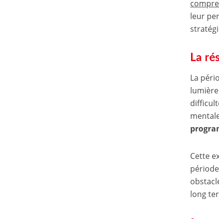
compre
leur pe
stratég
La rés
La péri
lumière
difficul
mental
program
Cette ex
période
obstacle
long te