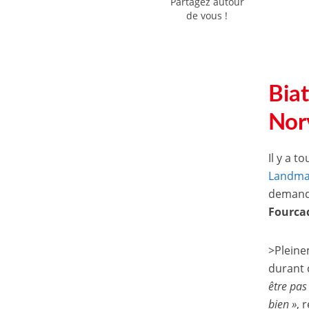
Partagez autour
de vous !
Biat
Norv
Il y a t
Landma
deman
Fourcad
>Pleine
durant 
être pas
bien »
, 