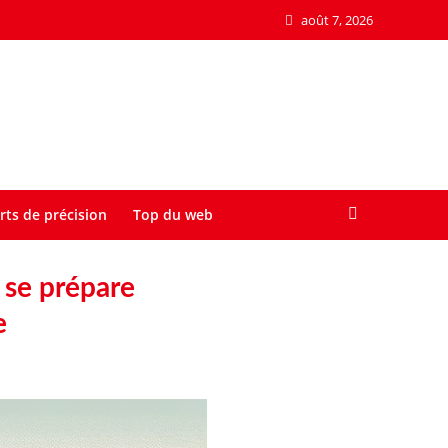
août 7, 2026
rts de précision
Top du web
 se prépare
e