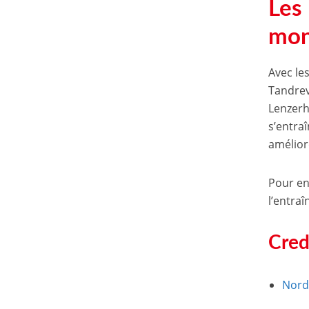
Les
mon
Avec le
Tandrev
Lenzerh
s’entraî
amélior
Pour en
l’entra
Cred
Nord