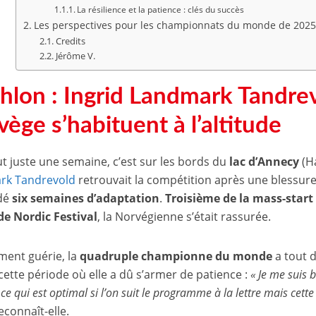
La résilience et la patience : clés du succès
Les perspectives pour les championnats du monde de 202
Credits
Jérôme V.
hlon : Ingrid Landmark Tandrev
ège s’habituent à l’altitude
out juste une semaine, c’est sur les bords du
lac d’Annecy
(Ha
rk Tandrevold
retrouvait la compétition après une blessure 
dé
six semaines d’adaptation
.
Troisième de la mass-start
e Nordic Festival
, la Norvégienne s’était rassurée.
ment guérie, la
quadruple championne du monde
a tout 
cette période où elle a dû s’armer de patience :
« Je me suis 
 ce qui est optimal si l’on suit le programme à la lettre mais cet
reconnaît-elle.