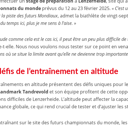
effectuer un
stage de préparation
à
Lenzerheide
, site qui 
onnats du monde
prévus du 12 au 23 février 2025.
« C’est 
r la piste des futurs Mondiaux
, admet la biathlète de vingt-se
du temps ici, plus je me sens à l’aise. »
tude comme cela est le cas ici, il peut être un peu plus difficile d
-t-elle. Nous nous voulons nous tester sur ce point en vena
s où se situe la limite avant qu’elle ne devienne trop importante
défis de l’entraînement en altitude
raînements en altitude présentent des défis uniques pour le
 Landmark Tandrevold
et son équipe profitent de cette opp
ns difficiles de Lenzerheide. L’altitude peut affecter la capac
ance globale, ce qui rend crucial de tester et d’ajuster les 
ntraînant sur le site des futurs championnats du monde, le