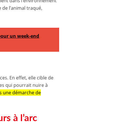
ement dans l’environnement
 de l’animal traqué,
 pour un week-end
s. En effet, elle cible de
es qui pourrait nuire à
ans une démarche de
rs à l’arc