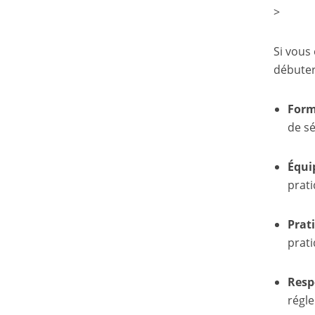
>
Si vous 
débuter
Form
de sé
Équi
prati
Prat
prati
Resp
régl