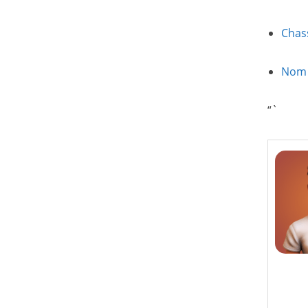
Chass
Nom 
“`