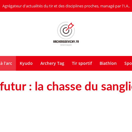
Agrégateur d'actualités du tir et des disciplines proches, managé par l'I.A..
à l’arc
Kyudo
Archery Tag
Tir sportif
Biathlon
Spo
 futur : la chasse du sanglie