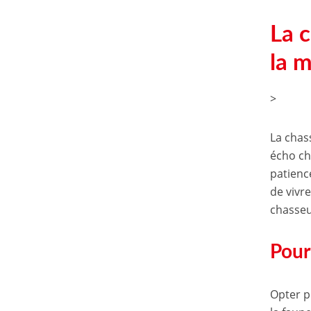
La c
la 
>
La chas
écho ch
patience
de vivr
chasseu
Pourq
Opter p