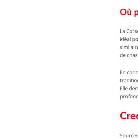
Où p
La Corse
idéal p
similai
de chass
En conc
traditi
Elle de
profond
Cre
Sources 