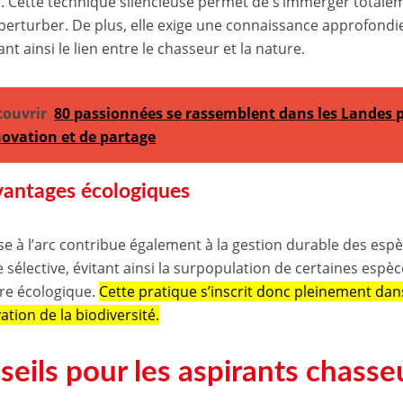
e. Cette technique silencieuse permet de s’immerger total
 perturber. De plus, elle exige une connaissance approfondie
nt ainsi le lien entre le chasseur et la nature.
couvrir
80 passionnées se rassemblent dans les Landes
novation et de partage
vantages écologiques
e à l’arc contribue également à la gestion durable des espèce
 sélective, évitant ainsi la surpopulation de certaines espèc
ibre écologique.
Cette pratique s’inscrit donc pleinement d
ation de la biodiversité.
eils pour les aspirants chasseu