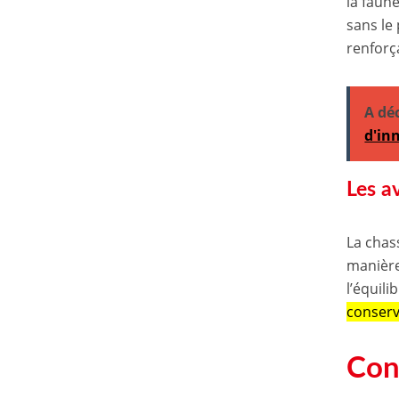
la faun
sans le
renforça
A dé
d'in
Les a
La chass
manière
l’équil
conserv
Cons