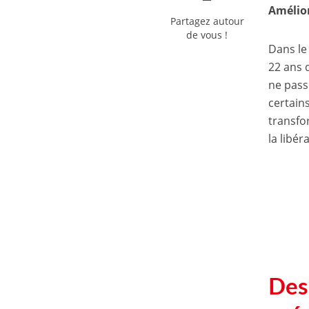
Amélior
Partagez autour
de vous !
Dans le
22 ans d
ne pass
certains
transfor
la libér
Des