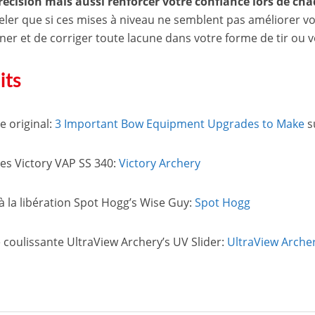
récision mais aussi renforcer votre confiance lors de cha
ler que si ces mises à niveau ne semblent pas améliorer votre
ner et de corriger toute lacune dans votre forme de tir ou v
its
le original:
3 Important Bow Equipment Upgrades to Make
s
es Victory VAP SS 340:
Victory Archery
à la libération Spot Hogg’s Wise Guy:
Spot Hogg
 coulissante UltraView Archery’s UV Slider:
UltraView Arche