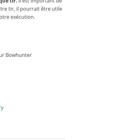
que tir.
Il est important de
 tir, il pourrait être utile
otre exécution.
ur Bowhunter
ry