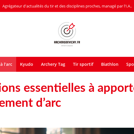
Agrégateur d'actualités du tir et des disciplines proches, managé par l'I.A..
à l’arc
Kyudo
Archery Tag
Tir sportif
Biathlon
Spo
ions essentielles à apport
ement d’arc