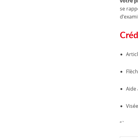
votre p
se rappe
d’exami
Créd
Artic
Flèch
Aide 
Visée
“`