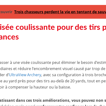
couvrir
Trois chasseurs perdent la vie en tentant de sau
isée coulissante pour des tirs 
tances
passer à une visée coulissante peut éliminer le besoin d’esti
diaires et réduire l’encombrement visuel causé par trop de 
der d’
UltraView Archery
, avec sa configuration à trois broch
le au yard près pour des tirs au-delà de 20 yards, tout en p
oir à compenser la hauteur ou la baisse.
stissant dans ces trois améliorations, vous pouvez no