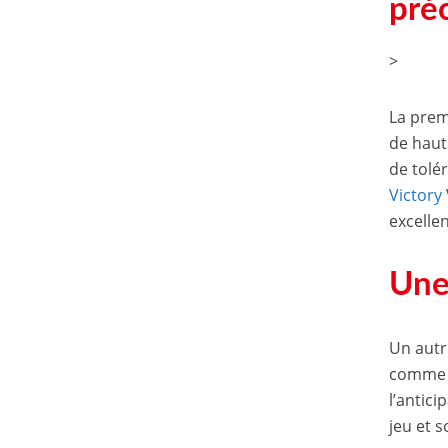
pré
>
La premi
de haut
de tolé
Victory
excelle
Une 
Un autr
comme 
l’antic
jeu et 