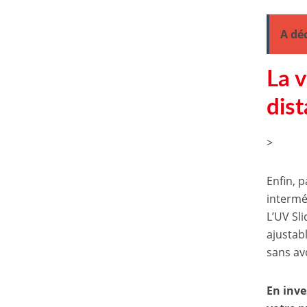
A dé
La v
dis
>
Enfin, 
intermé
L’UV Sli
ajustab
sans av
En inve